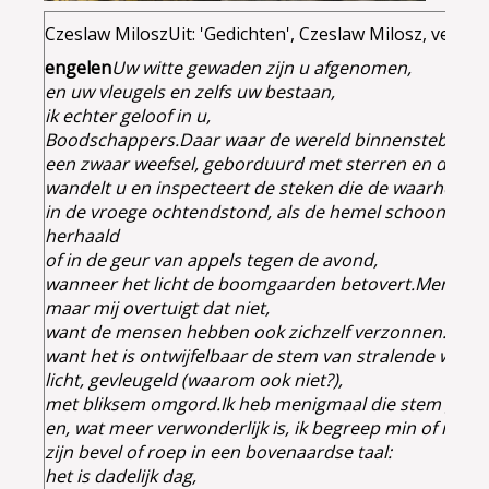
Czeslaw Milosz
Uit: 'Gedichten', Czeslaw Milosz, vertal
engelen
Uw witte gewaden zijn u afgenomen,
en uw vleugels en zelfs uw bestaan,
ik echter geloof in u,
Boodschappers.
Daar waar de wereld binnenstebuiten 
een zwaar weefsel, geborduurd met sterren en dieren
wandelt u en inspecteert de steken die de waarheid z
in de vroege ochtendstond, als de hemel schoon is,
In
herhaald
of in de geur van appels tegen de avond,
wanneer het licht de boomgaarden betovert.
Men zegt
maar mij overtuigt dat niet,
want de mensen hebben ook zichzelf verzonnen.
Uw st
want het is ontwijfelbaar de stem van stralende wezen
licht, gevleugeld (waarom ook niet?),
met bliksem omgord.
Ik heb menigmaal die stem gehoor
en, wat meer verwonderlijk is, ik begreep min of meer
zijn bevel of roep in een bovenaardse taal:
het is dadelijk dag,